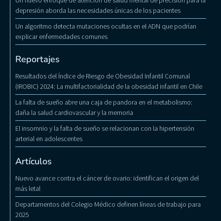
Un nuevo enfoque de atención de salud mental de precisión para la
depresión aborda las necesidades únicas de los pacientes
Un algoritmo detecta mutaciones ocultas en el ADN que podrían
explicar enfermedades comunes
Reportajes
Resultados del Índice de Riesgo de Obesidad Infantil Comunal
(IROBIC) 2024: La multifactorialidad de la obesidad infantil en Chile
La falta de sueño abre una caja de pandora en el metabolismo:
daña la salud cardiovascular y la memoria
El insomnio y la falta de sueño se relacionan con la hipertensión
arterial en adolescentes
Artículos
Nuevo avance contra el cáncer de ovario: identifican el origen del
más letal
Departamentos del Colegio Médico definen líneas de trabajo para
2025