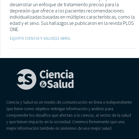
desarrollar un enfoque de tratamiento preciso para la
depresión que ofrece a los pacientes recomendaciones
individualizadas basadas en múltiples características, como la
edad y el sexo. Sus hallazgos se publicaron en la revista PLOS
ONE.
EQUIPO CIENCIA Y SALUD
23 ABRIL
Ciencia y Salud es un medio de comunicación en línea e independiente
que tiene como objetivo entregar información y análisis para
comprender los desafíos que afectan a la ciencia, al sector de la salud
y que tienen impacto en la sociedad. Creemos firmemente que una
mejor información también es sinónimo de una mejor salud.