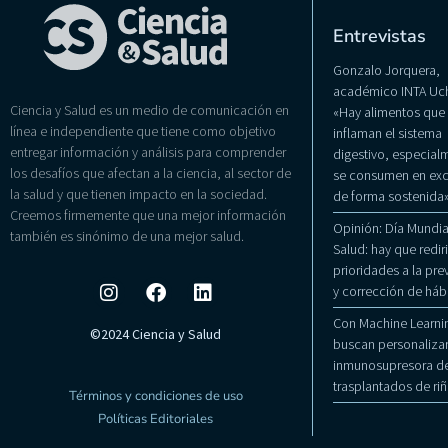
Entrevistas
Gonzalo Jorquera,
académico INTA Uch
Ciencia y Salud es un medio de comunicación en
«Hay alimentos que
línea e independiente que tiene como objetivo
inflaman el sistema
entregar información y análisis para comprender
digestivo, especialm
los desafíos que afectan a la ciencia, al sector de
se consumen en exc
la salud y que tienen impacto en la sociedad.
de forma sostenida
Creemos firmemente que una mejor información
Opinión: Día Mundial
también es sinónimo de una mejor salud.
Salud: hay que rediri
prioridades a la pr
y corrección de háb
Con Machine Learni
©2024 Ciencia y Salud
buscan personalizar
inmunosupresora de
trasplantados de ri
Términos y condiciones de uso
Políticas Editoriales