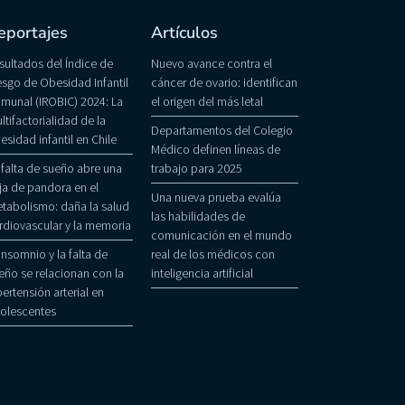
eportajes
Artículos
sultados del Índice de
Nuevo avance contra el
esgo de Obesidad Infantil
cáncer de ovario: identifican
munal (IROBIC) 2024: La
el origen del más letal
ltifactorialidad de la
Departamentos del Colegio
esidad infantil en Chile
Médico definen líneas de
 falta de sueño abre una
trabajo para 2025
ja de pandora en el
Una nueva prueba evalúa
tabolismo: daña la salud
las habilidades de
rdiovascular y la memoria
comunicación en el mundo
 insomnio y la falta de
real de los médicos con
eño se relacionan con la
inteligencia artificial
pertensión arterial en
olescentes