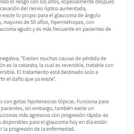
ando el riesgo con los años, especialmente después
xcavación del nervio óptico aumentada,
n existe lo propio para el glaucoma de ángulo
o, mayores de 50 años, hipermétropes, con
aucoma agudo y es más frecuente en pacientes de
 negativa. “Existen muchas causas de pérdida de
n es la catarata, la cual es reversible, tratable con
rsible. El tratamiento está destinado solo a
ir el daño que ya existe”.
es con gotas hipotensoras tópicas. Funciona para
 pacientes, sin embargo, también existe un
aucomas más agresivos con progresión rápida- es
os disponibles para el glaucoma hoy en día están
er la progresión de la enfermedad.