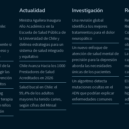
Actualidad
Investigación
R
Ministra Aguilera Inaugura
Una revisión global
Re
ile:
Año Académico en la
identifica los mejores
Ri
Escuela de Salud Pública de
tratamientos para el dolor
Co
la Universidad de Chile y
neuropático
mu
ente si
delinea estrategias para un
ob
Un nuevo enfoque de
eso y
sistema de salud integrado
atención de salud mental de
La
»
y equitativo
precisión para la depresión
ca
 de la
Chile Avanza Hacia los 1000
aborda las necesidades
me
gir las
Prestadores de Salud
únicas de los pacientes
ca
evención
Acreditados en 2026
Un algoritmo detecta
El
itos
Salud bucal en Chile: el
mutaciones ocultas en el
su
ng
99,4% de los adultos
ADN que podrían explicar
hi
 terapia
mayores ha tenido caries,
enfermedades comunes
ad
 niños
según cifras del Minsal
ñón