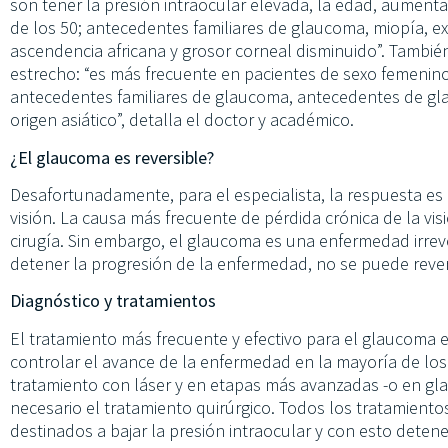
son tener la presión intraocular elevada, la edad, aument
de los 50; antecedentes familiares de glaucoma, miopía, e
ascendencia africana y grosor corneal disminuido”. Tambié
estrecho: “es más frecuente en pacientes de sexo femenin
antecedentes familiares de glaucoma, antecedentes de gl
origen asiático”, detalla el doctor y académico.
¿El glaucoma es reversible?
Desafortunadamente, para el especialista, la respuesta es
visión. La causa más frecuente de pérdida crónica de la visió
cirugía. Sin embargo, el glaucoma es una enfermedad irreve
detener la progresión de la enfermedad, no se puede revert
Diagnóstico y tratamientos
El tratamiento más frecuente y efectivo para el glaucoma 
controlar el avance de la enfermedad en la mayoría de los
tratamiento con láser y en etapas más avanzadas -o en gl
necesario el tratamiento quirúrgico. Todos los tratamient
destinados a bajar la presión intraocular y con esto deten