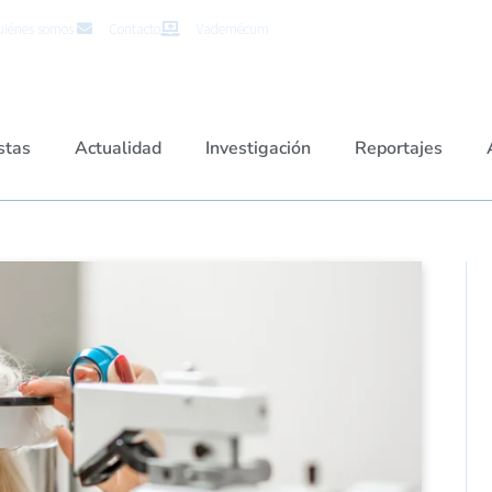
iénes somos
Contacto
Vademécum
stas
Actualidad
Investigación
Reportajes