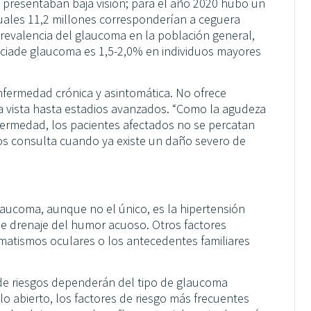
es presentaban baja visión; para el año 2020 hubo un
uales 11,2 millones corresponderían a ceguera
prevalencia del glaucoma en la población general,
nciade glaucoma es 1,5-2,0% en individuos mayores
nfermedad crónica y asintomática. No ofrece
a vista hasta estadios avanzados. “Como la agudeza
fermedad, los pacientes afectados no se percatan
los consulta cuando ya existe un daño severo de
glaucoma, aunque no el único, es la hipertensión
de drenaje del humor acuoso. Otros factores
umatismos oculares o los antecedentes familiares
 de riesgos dependerán del tipo de glaucoma
lo abierto, los factores de riesgo más frecuentes