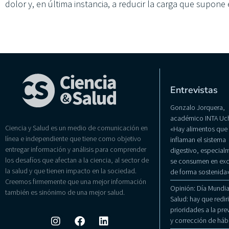
dolor y, en última instancia, a reducir la carga que supone
Entrevistas
Gonzalo Jorquera,
académico INTA Uch
Ciencia y Salud es un medio de comunicación en
«Hay alimentos que
línea e independiente que tiene como objetivo
inflaman el sistema
entregar información y análisis para comprender
digestivo, especialm
los desafíos que afectan a la ciencia, al sector de
se consumen en exc
la salud y que tienen impacto en la sociedad.
de forma sostenida
Creemos firmemente que una mejor información
Opinión: Día Mundial
también es sinónimo de una mejor salud.
Salud: hay que rediri
prioridades a la pr
y corrección de háb