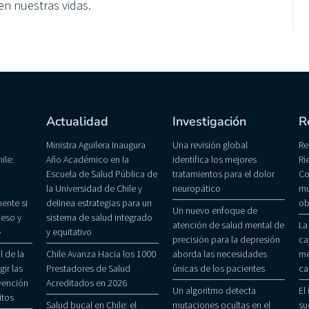
 en nuestras vidas.
Actualidad
Investigación
R
Ministra Aguilera Inaugura
Una revisión global
Re
ile:
Año Académico en la
identifica los mejores
Ri
Escuela de Salud Pública de
tratamientos para el dolor
Co
la Universidad de Chile y
neuropático
mu
ente si
delinea estrategias para un
ob
Un nuevo enfoque de
eso y
sistema de salud integrado
atención de salud mental de
La
»
y equitativo
precisión para la depresión
ca
 de la
Chile Avanza Hacia los 1000
aborda las necesidades
me
gir las
Prestadores de Salud
únicas de los pacientes
ca
evención
Acreditados en 2026
Un algoritmo detecta
El
itos
Salud bucal en Chile: el
mutaciones ocultas en el
su