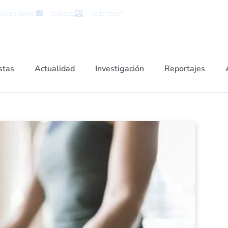
iénes somos
Contacto
Vademécum
stas
Actualidad
Investigación
Reportajes