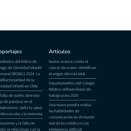
eportajes
Artículos
sultados del Índice de
Nuevo avance contra el
esgo de Obesidad Infantil
cáncer de ovario: identifican
munal (IROBIC) 2024: La
el origen del más letal
ltifactorialidad de la
Departamentos del Colegio
esidad infantil en Chile
Médico definen líneas de
 falta de sueño abre una
trabajo para 2025
ja de pandora en el
Una nueva prueba evalúa
tabolismo: daña la salud
las habilidades de
rdiovascular y la memoria
comunicación en el mundo
 insomnio y la falta de
real de los médicos con
eño se relacionan con la
inteligencia artificial