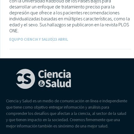
con la Universidad Radboud de los Países Bajos para
desarrollar un enfoque de tratamiento preciso para la
depresión que ofrece a los pacientes recomendaciones
individualizadas basadas en múltiples características, como la
edad y el sexo. Sus hallazgos se publicaron en la revista PLOS
ONE.
EQUIPO CIENCIA Y SALUD
23 ABRIL
Ciencia y Salud es un medio de comunicación en línea e independiente
que tiene como objetivo entregar información y análisis para
comprender los desafíos que afectan a la ciencia, al sector de la salud
y que tienen impacto en la sociedad. Creemos firmemente que una
mejor información también es sinónimo de una mejor salud.