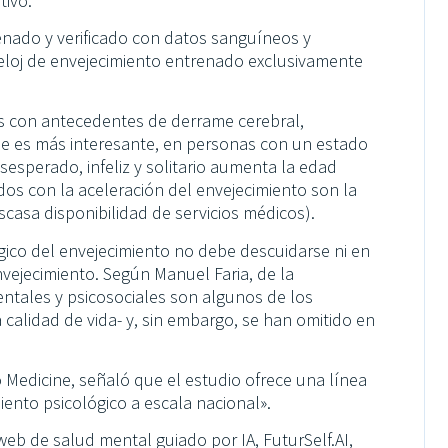
tivo.
enado y verificado con datos sanguíneos y
 reloj de envejecimiento entrenado exclusivamente
s con antecedentes de derrame cerebral,
e es más interesante, en personas con un estado
esperado, infeliz y solitario aumenta la edad
dos con la aceleración del envejecimiento son la
escasa disponibilidad de servicios médicos).
gico del envejecimiento no debe descuidarse ni en
envejecimiento. Según Manuel Faria, de la
ntales y psicosociales son algunos de los
 calidad de vida- y, sin embargo, se han omitido en
o Medicine, señaló que el estudio ofrece una línea
miento psicológico a escala nacional».
web de salud mental guiado por IA, FuturSelf.AI,