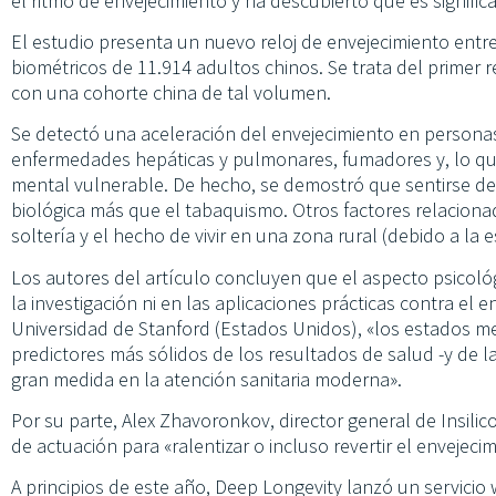
el ritmo de envejecimiento y ha descubierto que es significa
El estudio presenta un nuevo reloj de envejecimiento entr
biométricos de 11.914 adultos chinos. Se trata del primer
con una cohorte china de tal volumen.
Se detectó una aceleración del envejecimiento en persona
enfermedades hepáticas y pulmonares, fumadores y, lo qu
mental vulnerable. De hecho, se demostró que sentirse des
biológica más que el tabaquismo. Otros factores relaciona
soltería y el hecho de vivir en una zona rural (debido a la 
Los autores del artículo concluyen que el aspecto psicoló
la investigación ni en las aplicaciones prácticas contra el 
Universidad de Stanford (Estados Unidos), «los estados me
predictores más sólidos de los resultados de salud -y de la
gran medida en la atención sanitaria moderna».
Por su parte, Alex Zhavoronkov, director general de Insilic
de actuación para «ralentizar o incluso revertir el envejeci
A principios de este año, Deep Longevity lanzó un servicio 