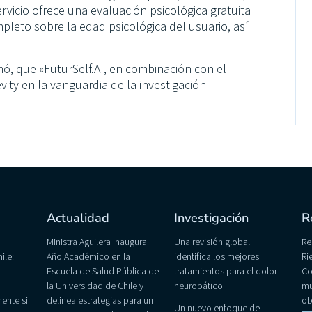
ervicio ofrece una evaluación psicológica gratuita
leto sobre la edad psicológica del usuario, así
mó, que «FuturSelf.AI, en combinación con el
ity en la vanguardia de la investigación
Actualidad
Investigación
R
Ministra Aguilera Inaugura
Una revisión global
Re
ile:
Año Académico en la
identifica los mejores
Ri
Escuela de Salud Pública de
tratamientos para el dolor
Co
la Universidad de Chile y
neuropático
mu
ente si
delinea estrategias para un
ob
Un nuevo enfoque de