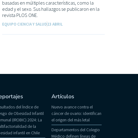
basadas en múltiples características, como la
edad y el sexo. Sus hallazgos se publicaron en la
revista PLOS ONE.
EQUIPO CIENCIA Y SALUD
23 ABRIL
eportajes
Artículos
sultados del Índice de
Nuevo avance contra el
esgo de Obesidad Infantil
cáncer de ovario: identifican
munal (IROBIC) 2024: La
el origen del más letal
ltifactorialidad de la
Departamentos del Colegio
esidad infantil en Chile
Médico definen líneas de