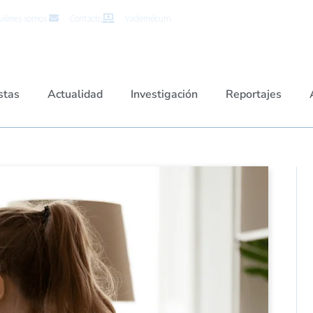
iénes somos
Contacto
Vademécum
stas
Actualidad
Investigación
Reportajes