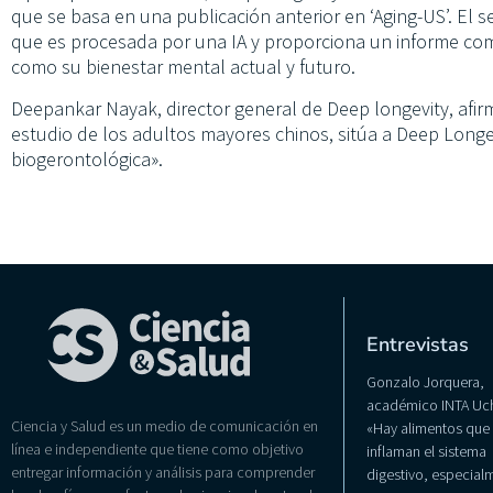
que se basa en una publicación anterior en ‘Aging-US’. El s
que es procesada por una IA y proporciona un informe comp
como su bienestar mental actual y futuro.
Deepankar Nayak, director general de Deep longevity, afir
estudio de los adultos mayores chinos, sitúa a Deep Longev
biogerontológica».
Entrevistas
Gonzalo Jorquera,
académico INTA Uch
Ciencia y Salud es un medio de comunicación en
«Hay alimentos que
línea e independiente que tiene como objetivo
inflaman el sistema
entregar información y análisis para comprender
digestivo, especialm