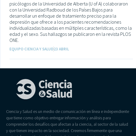
psicólogos de la Universidad de Alberta (U of A) colaboraron
con la Universidad Radboud de los Países Bajos para
desarrollar un enfoque de tratamiento preciso para la
depresión que ofrece a los pacientes recomendaciones
individualizadas basadas en múltiples características, como la
edad y el sexo. Sus hallazgos se publicaron en la revista PLOS
ONE.
EQUIPO CIENCIA Y SALUD
23 ABRIL
Ciencia y Salud es un medio de comunicación en línea e independiente
que tiene como objetivo entregar información y análisis para
comprender los desafíos que afectan a la ciencia, al sector de la salud
y que tienen impacto en la sociedad. Creemos firmemente que una