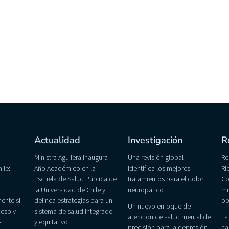
Actualidad
Investigación
R
Ministra Aguilera Inaugura
Una revisión global
Re
ile:
Año Académico en la
identifica los mejores
Ri
Escuela de Salud Pública de
tratamientos para el dolor
Co
la Universidad de Chile y
neuropático
mu
ente si
delinea estrategias para un
ob
Un nuevo enfoque de
eso y
sistema de salud integrado
atención de salud mental de
La
»
y equitativo
precisión para la depresión
ca