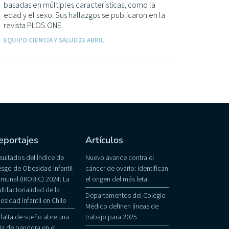
basadas en múltiples características, como la
edad y el sexo. Sus hallazgos se publicaron en la
revista PLOS ONE.
EQUIPO CIENCIA Y SALUD
23 ABRIL
eportajes
Artículos
sultados del Índice de
Nuevo avance contra el
esgo de Obesidad Infantil
cáncer de ovario: identifican
munal (IROBIC) 2024: La
el origen del más letal
ltifactorialidad de la
Departamentos del Colegio
esidad infantil en Chile
Médico definen líneas de
 falta de sueño abre una
trabajo para 2025
ja de pandora en el