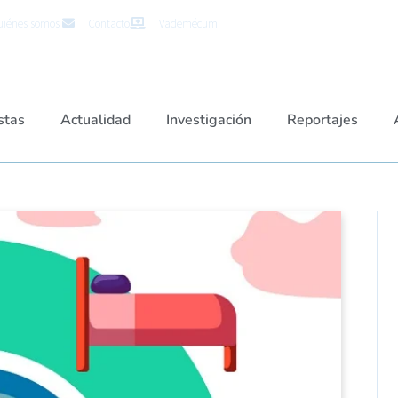
iénes somos
Contacto
Vademécum
stas
Actualidad
Investigación
Reportajes