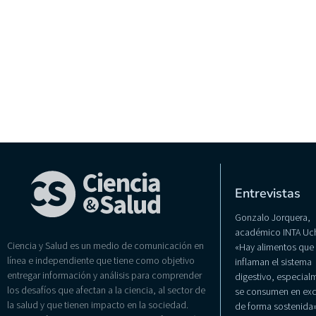
Entrevistas
Gonzalo Jorquera,
académico INTA Uch
Ciencia y Salud es un medio de comunicación en
«Hay alimentos que
línea e independiente que tiene como objetivo
inflaman el sistema
entregar información y análisis para comprender
digestivo, especialm
los desafíos que afectan a la ciencia, al sector de
se consumen en exc
la salud y que tienen impacto en la sociedad.
de forma sostenida