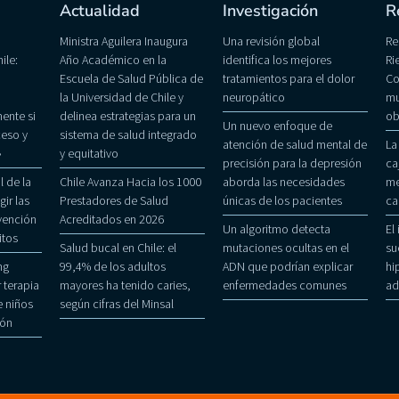
Actualidad
Investigación
R
Ministra Aguilera Inaugura
Una revisión global
Re
ile:
Año Académico en la
identifica los mejores
Ri
Escuela de Salud Pública de
tratamientos para el dolor
Co
la Universidad de Chile y
neuropático
mu
ente si
delinea estrategias para un
ob
Un nuevo enfoque de
eso y
sistema de salud integrado
atención de salud mental de
La
»
y equitativo
precisión para la depresión
ca
 de la
Chile Avanza Hacia los 1000
aborda las necesidades
me
gir las
Prestadores de Salud
únicas de los pacientes
ca
evención
Acreditados en 2026
Un algoritmo detecta
El
itos
Salud bucal en Chile: el
mutaciones ocultas en el
su
ng
99,4% de los adultos
ADN que podrían explicar
hi
 terapia
mayores ha tenido caries,
enfermedades comunes
ad
 niños
según cifras del Minsal
ñón