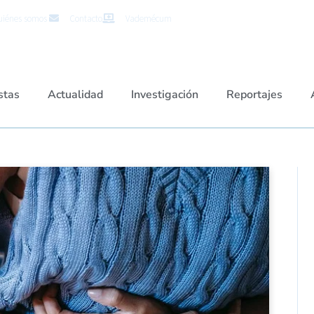
iénes somos
Contacto
Vademécum
stas
Actualidad
Investigación
Reportajes