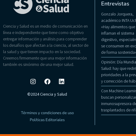
Entrevistas
Gonzalo Jorquera,
académico INTA Uch
Ciencia y Salud es un medio de comunicación en
«Hay alimentos que
línea e independiente que tiene como objetivo
inflaman el sistema
entregar información y análisis para comprender
digestivo, especialm
los desafíos que afectan a la ciencia, al sector de
se consumen en exc
la salud y que tienen impacto en la sociedad.
de forma sostenida
Creemos firmemente que una mejor información
Opinión: Día Mundial
también es sinónimo de una mejor salud.
Salud: hay que rediri
prioridades a la pr
y corrección de háb
Con Machine Learni
©2024 Ciencia y Salud
buscan personalizar
inmunosupresora de
trasplantados de ri
Términos y condiciones de uso
Políticas Editoriales