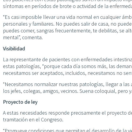
síntomas en períodos de brote o actividad de la enfermed
“Es casi imposible llevar una vida normal en cualquier ámbito
personales y familiares. No puedes salir de casa, no puedes
puedes comer, sangras frecuentemente, te debilitas, se al
mental”, comenta.
Visibilidad
La representante de pacientes con enfermedades intestinales
estas patologías, “porque cada día somos más, las deman
necesitamos ser aceptados, incluidos, necesitamos no senti
“Necesitamos normalizar nuestras patologías, llegar a las a
los jefes, colegas, amigos, vecinos. Suena coloquial, pero y
Proyecto de ley
A estas necesidades responde precisamente el proyecto de
tramitación en el Congreso.
“Promueve condiciones que permitan el desarrollo de la vi