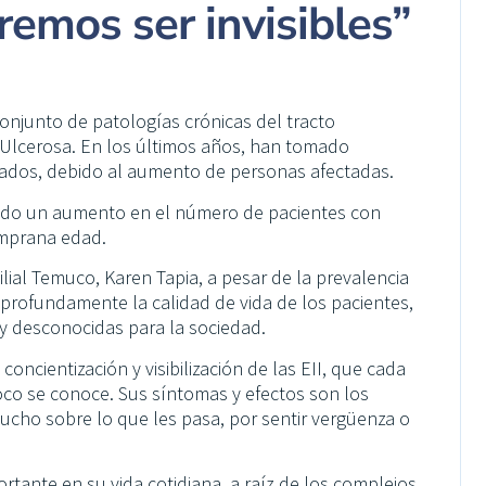
remos ser invisibles”
onjunto de patologías crónicas del tracto
s Ulcerosa. En los últimos años, han tomado
llados, debido al aumento de personas afectadas.
rvado un aumento en el número de pacientes con
emprana edad.
ial Temuco, Karen Tapia, a pesar de la prevalencia
profundamente la calidad de vida de los pacientes,
y desconocidas para la sociedad.
oncientización y visibilización de las EII, que cada
co se conoce. Sus síntomas y efectos son los
mucho sobre lo que les pasa, por sentir vergüenza o
tante en su vida cotidiana, a raíz de los complejos