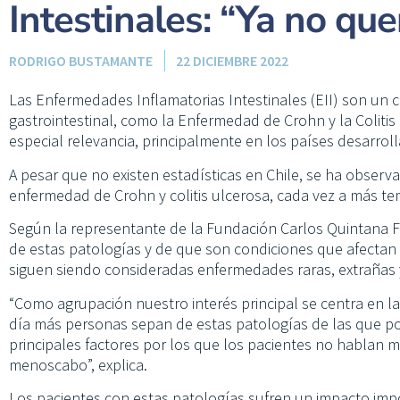
Intestinales: “Ya no que
RODRIGO BUSTAMANTE
22 DICIEMBRE 2022
Las Enfermedades Inflamatorias Intestinales (EII) son un c
gastrointestinal, como la Enfermedad de Crohn y la Coliti
especial relevancia, principalmente en los países desarro
A pesar que no existen estadísticas en Chile, se ha obse
enfermedad de Crohn y colitis ulcerosa, cada vez a más t
Según la representante de la Fundación Carlos Quintana Fil
de estas patologías y de que son condiciones que afectan 
siguen siendo consideradas enfermedades raras, extrañas 
“Como agrupación nuestro interés principal se centra en la c
día más personas sepan de estas patologías de las que po
principales factores por los que los pacientes no hablan 
menoscabo”, explica.
Los pacientes con estas patologías sufren un impacto impor