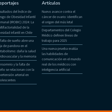
eportajes
Artículos
sultados del Índice de
Nuevo avance contra el
esgo de Obesidad Infantil
cáncer de ovario: identifican
munal (IROBIC) 2024: La
el origen del más letal
ltifactorialidad de la
Departamentos del Colegio
esidad infantil en Chile
Médico definen líneas de
 falta de sueño abre una
trabajo para 2025
ja de pandora en el
Una nueva prueba evalúa
tabolismo: daña la salud
las habilidades de
rdiovascular y la memoria
comunicación en el mundo
 insomnio y la falta de
real de los médicos con
eño se relacionan con la
inteligencia artificial
pertensión arterial en
olescentes