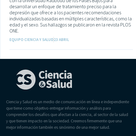
con la Universidad Radboud de los Países Bajos para
desarrollar un enfoque de tratamiento preciso para la
depresión que ofrece a los pacientes recomendaciones
individualizadas basadas en múltiples características, como la
edad y el sexo. Sus hallazgos se publicaron en la revista PLOS
ONE.
EQUIPO CIENCIA Y SALUD
23 ABRIL
Ciencia y Salud es un medio de comunicación en línea e independiente
que tiene como objetivo entregar información y análisis para
comprender los desafíos que afectan a la ciencia, al sector de la salud
y que tienen impacto en la sociedad. Creemos firmemente que una
mejor información también es sinónimo de una mejor salud.