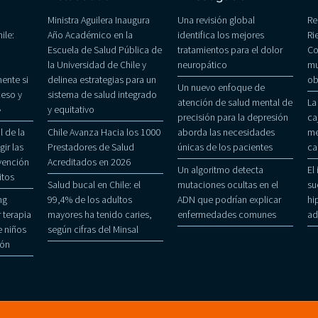
Ministra Aguilera Inaugura
Una revisión global
Re
ile:
Año Académico en la
identifica los mejores
Ri
Escuela de Salud Pública de
tratamientos para el dolor
Co
la Universidad de Chile y
neuropático
mu
ente si
delinea estrategias para un
ob
Un nuevo enfoque de
eso y
sistema de salud integrado
atención de salud mental de
La
»
y equitativo
precisión para la depresión
ca
 de la
Chile Avanza Hacia los 1000
aborda las necesidades
me
gir las
Prestadores de Salud
únicas de los pacientes
ca
evención
Acreditados en 2026
Un algoritmo detecta
El
itos
Salud bucal en Chile: el
mutaciones ocultas en el
su
ng
99,4% de los adultos
ADN que podrían explicar
hi
 terapia
mayores ha tenido caries,
enfermedades comunes
ad
 niños
según cifras del Minsal
ñón