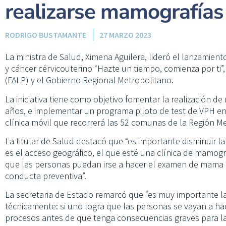
realizarse mamografías
RODRIGO BUSTAMANTE
27 MARZO 2023
La ministra de Salud, Ximena Aguilera, lideró el lanzamie
y cáncer cérvicouterino “Hazte un tiempo, comienza por ti
(FALP) y el Gobierno Regional Metropolitano.
La iniciativa tiene como objetivo fomentar la realización d
años, e implementar un programa piloto de test de VPH en 
clínica móvil que recorrerá las 52 comunas de la Región M
La titular de Salud destacó que “es importante disminuir l
es el acceso geográfico, el que esté una clínica de mamogra
que las personas puedan irse a hacer el examen de mama 
conducta preventiva”.
La secretaria de Estado remarcó que “es muy importante l
técnicamente: si uno logra que las personas se vayan a ha
procesos antes de que tenga consecuencias graves para la