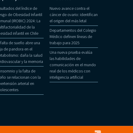
sultados del Índice de
Nuevo avance contra el
esgo de Obesidad Infantil
cáncer de ovario: identifican
munal (IROBIC) 2024: La
el origen del más letal
ltifactorialidad de la
Departamentos del Colegio
esidad infantil en Chile
Médico definen líneas de
 falta de sueño abre una
trabajo para 2025
ja de pandora en el
Una nueva prueba evalúa
tabolismo: daña la salud
las habilidades de
rdiovascular y la memoria
comunicación en el mundo
 insomnio y la falta de
real de los médicos con
eño se relacionan con la
inteligencia artificial
pertensión arterial en
olescentes