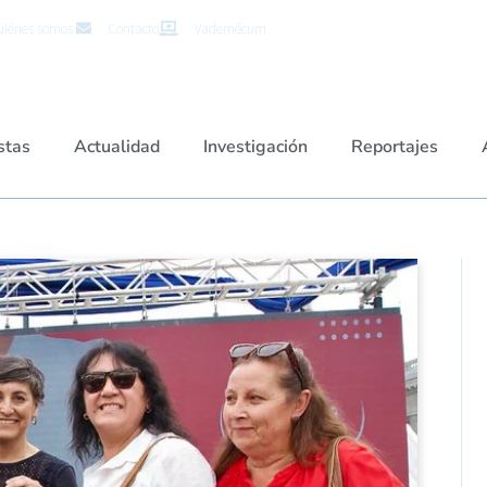
iénes somos
Contacto
Vademécum
stas
Actualidad
Investigación
Reportajes