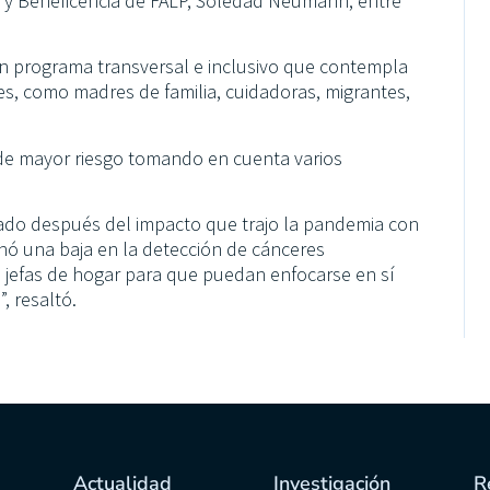
s y Beneficencia de FALP, Soledad Neumann, entre
n programa transversal e inclusivo que contempla
es, como madres de familia, cuidadoras, migrantes,
de mayor riesgo tomando en cuenta varios
do después del impacto que trajo la pandemia con
onó una baja en la detección de cánceres
 jefas de hogar para que puedan enfocarse en sí
, resaltó.
Actualidad
Investigación
R