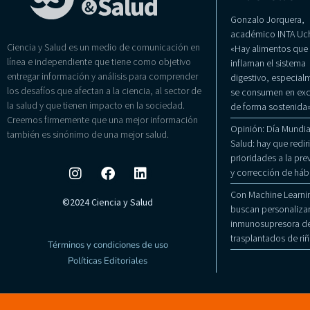
Gonzalo Jorquera,
académico INTA Uch
Ciencia y Salud es un medio de comunicación en
«Hay alimentos que
línea e independiente que tiene como objetivo
inflaman el sistema
entregar información y análisis para comprender
digestivo, especialm
los desafíos que afectan a la ciencia, al sector de
se consumen en exc
la salud y que tienen impacto en la sociedad.
de forma sostenida
Creemos firmemente que una mejor información
Opinión: Día Mundial
también es sinónimo de una mejor salud.
Salud: hay que rediri
prioridades a la pr
y corrección de háb
Con Machine Learni
©2024 Ciencia y Salud
buscan personalizar
inmunosupresora de
trasplantados de ri
Términos y condiciones de uso
Políticas Editoriales