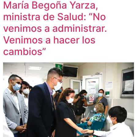
María Begoña Yarza,
ministra de Salud: “No
venimos a administrar.
Venimos a hacer los
cambios”